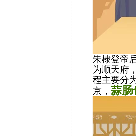
朱棣登帝后
为顺天府，
程主要分
蒜肠
京，