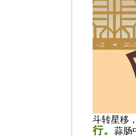
斗转星移
行。
蒜肠