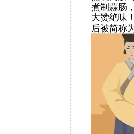
煮制蒜肠
大赞绝味
后被简称